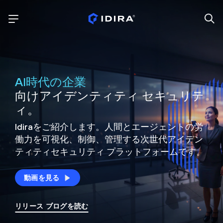
AI時代の企業
向けアイデンティティ セキュリテ
ィ。
Idiraをご紹介します。人間とエージェントの労
働力を可視化、制御、
管理する次世代アイデン
ティティ
セキュリティ プラットフォームです。
動画を見る
リリース ブログを読む