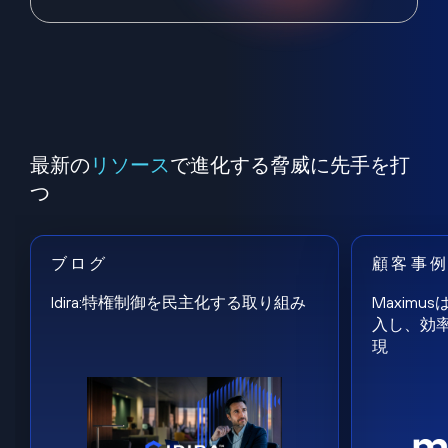
最新の
リソース
で進化する脅威に先手を打
つ
ブログ
顧客事
Idira:特権制御を民主化する取り組み
Maxim
入し、効
現