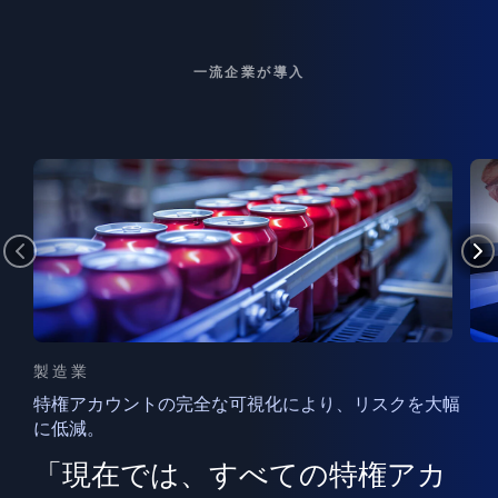
一流企業が導入
製造業
特権アカウントの完全な可視化により、リスクを大幅
に低減。
ン
フ
ー
「現在では、すべての特権アカ
ン