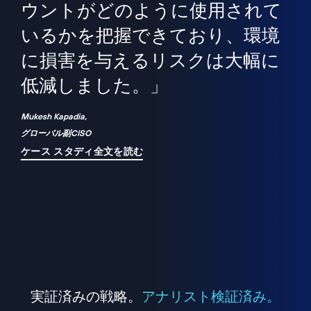
境
精
ら、
ウントがどのように使用されて
で
が
いるかを把握できており、環境
"
シ
に損害を与えるリスクは大幅に
は
低減しました。」
れ
Mukesh Kapadia,
グローバル副CISO
ケース スタディ全文を読む
実証済みの戦略。
アナリスト検証済み。